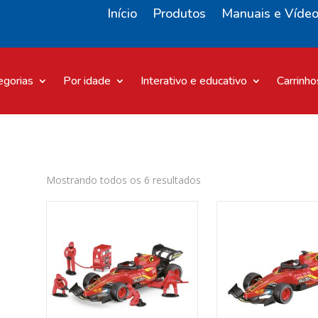
Início
Produtos
Manuais e Víde
egorias
Por idade
Interativo e educativo
Carrinho
Mostrando todos os 6 resultados