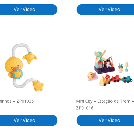
Ver Vídeo
Ver Vídeo
hinhos – ZP01035
Mini City – Estação de Trem –
ZP01016
Ver Vídeo
Ver Vídeo