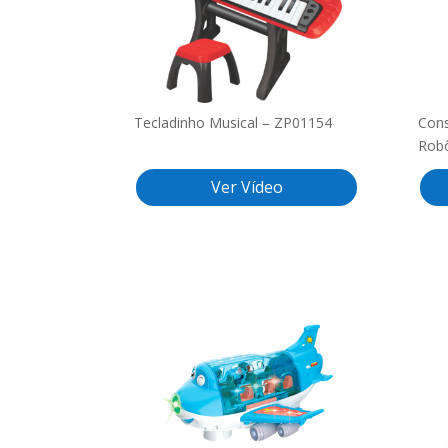
Tecladinho Musical – ZP01154
Cons
Rob
Ver Vídeo