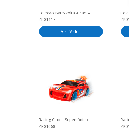
Coleção Bate-Volta Avião –
Cole
ZP01117
ZP0
Ver Vídeo
Racing Club – Supersônico –
Raci
ZP01068
ZP0