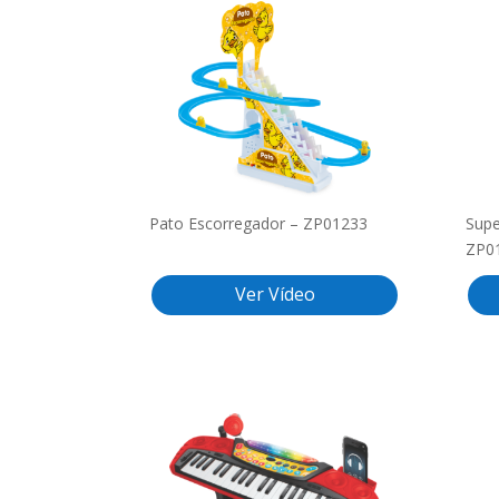
Pato Escorregador – ZP01233
Supe
ZP0
Ver Vídeo