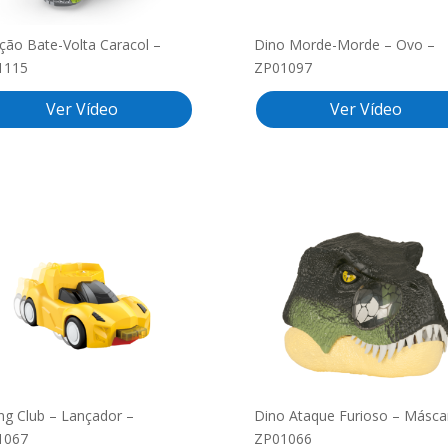
ção Bate-Volta Caracol –
Dino Morde-Morde – Ovo –
1115
ZP01097
Ver Vídeo
Ver Vídeo
ng Club – Lançador –
Dino Ataque Furioso – Másca
1067
ZP01066