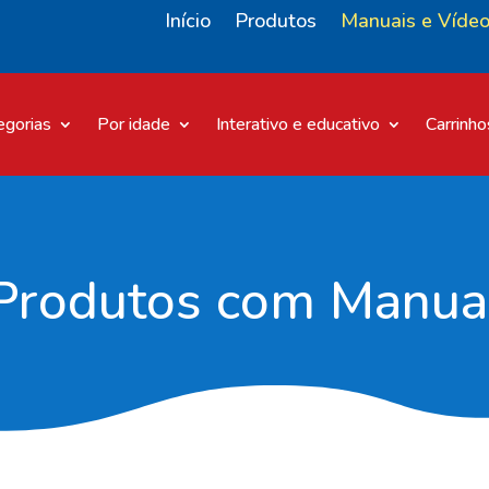
Início
Produtos
Manuais e Víde
egorias
Por idade
Interativo e educativo
Carrinho
Produtos com Manua