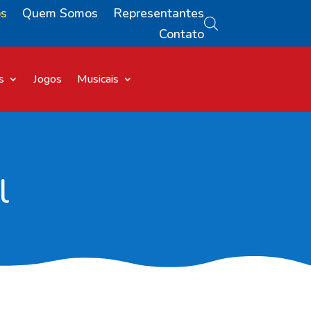
os
Quem Somos
Representantes
Contato
s
Jogos
Musicais
l