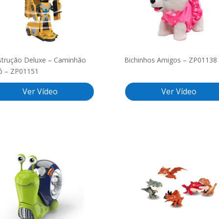
trução Deluxe – Caminhão
Bichinhos Amigos – ZP01138
ô – ZP01151
Ver Vídeo
Ver Vídeo